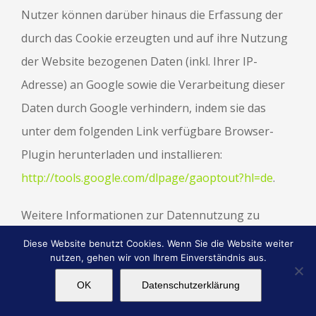
Nutzer können darüber hinaus die Erfassung der
durch das Cookie erzeugten und auf ihre Nutzung
der Website bezogenen Daten (inkl. Ihrer IP-
Adresse) an Google sowie die Verarbeitung dieser
Daten durch Google verhindern, indem sie das
unter dem folgenden Link verfügbare Browser-
Plugin herunterladen und installieren:
http://tools.google.com/dlpage/gaoptout?hl=de
.
Weitere Informationen zur Datennutzung zu
Werbezwecken durch Google, Einstellungs- und
Diese Website benutzt Cookies. Wenn Sie die Website weiter
nutzen, gehen wir von Ihrem Einverständnis aus.
Widerspruchsmöglichkeiten erfahren Sie auf den
Impressum
Datenschutzerklärung
Webseiten von Google:
OK
Datenschutzerklärung
https://www.google.com/intl/de/policies/privacy/partne